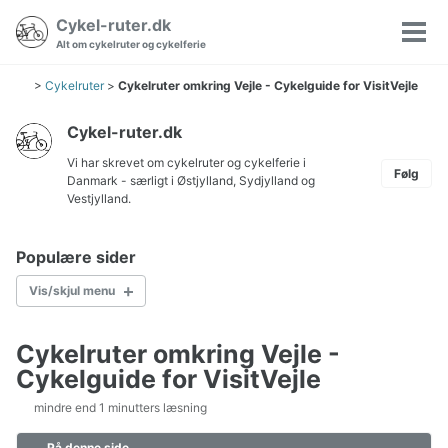
Gå
Gå
Gå
Cykel-ruter.dk
Søgning
til
til
til
Vis/
Alt om cykelruter og cykelferie
til/fra
hovedmenuen
indholdet
sidefoden
men
>
Cykelruter
>
Cykelruter omkring Vejle - Cykelguide for VisitVejle
Cykel-ruter.dk
Vi har skrevet om cykelruter og cykelferie i
Følg
Danmark - særligt i Østjylland, Sydjylland og
Vestjylland.
Populære sider
Vis/skjul menu
Cykelruter omkring Vejle -
Cykelkort Danmark
Cykelguide for VisitVejle
Børn på cykeltur
Hvordan pakkes cyklen?
mindre end 1 minutters læsning
Pakkeliste til cykeltur
På denne side