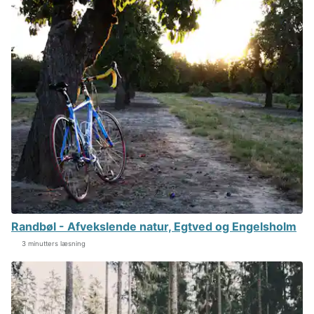
Randbøl - Afvekslende natur, Egtved og Engelsholm
3 minutters læsning