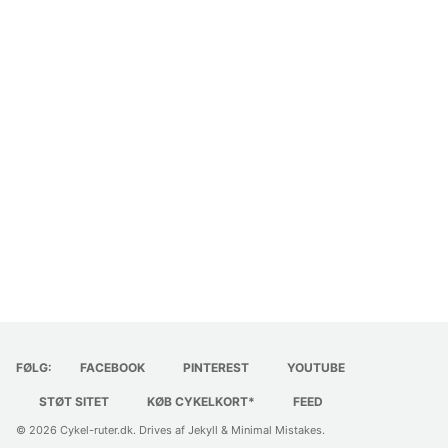
FØLG:
FACEBOOK
PINTEREST
YOUTUBE
STØT SITET
KØB CYKELKORT*
FEED
© 2026
Cykel-ruter.dk
. Drives af
Jekyll
&
Minimal Mistakes
.