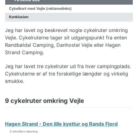
Planlægning af cykelturen
Valg af cykel
Cykelkort med Vejle (reklamelinks)
Påklædning til cykelturen
Konklusion
Reparationer af cykel
Jeg har lavet og beskrevet nogle cykelruter omkring
Vejle. Cykelruterne tager sit udgangspunkt fra enten
Cykelruter Danmark
Randbøldal Camping, Danhostel Vejle eller Hagen
Nationale cykelruter
Strand Camping.
Regionale cykelruter
Cykelruter København
Jeg har lavet tre cykelruter ud fra hver campingplads.
Cykelruter Århus
Cykelruterne er af tre forskellige længder og virkelig
Cykelruter Vestjylland
smukke.
Cykelruter Østjylland
Cykelruter Bornholm
Cykelruter Fyn
9 cykelruter omkring Vejle
Banestier
Hagen Strand - Den lille kysttur og Rands Fjord
2 minutters læsning