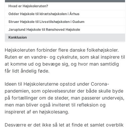
Planlægning af cykelturen
Hvad er Højskoleruten?
Valg af cykel
Odder Højskole til Idrætshøjskolen i Århus
Påklædning til cykelturen
Struer Højskole til Livsstilshøjskolen i Gudum
Reparationer af cykel
Jaruplund Højskole til Rønshoved Højskole
Konklusion
Cykelruter Danmark
Højskoleruten forbinder flere danske folkehøjskoler.
Nationale cykelruter
Ruten er en vandre- og cykelrute, som skal inspirere til
Regionale cykelruter
at komme ud og bevæge sig, og hvor man samtidig
Cykelruter København
Cykelruter Århus
får lidt åndelig føde.
Cykelruter Vestjylland
Cykelruter Østjylland
Ideen til Højskoleruterne opstod under Corona-
Cykelruter Bornholm
pandemien, som oplevelsesruter der både skulle byde
Cykelruter Fyn
på fortællinger om de steder, man passerer undervejs,
Banestier
men man bliver også inviteret til refleksion og
inspireret af en højskolesang.
Desværre er det ikke så let at finde et samlet overblik