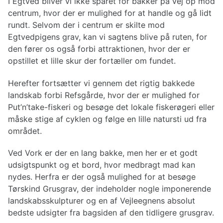
I Egtved bliver vi ikke sparet for bakker på vej op mod
centrum, hvor der er mulighed for at handle og gå lidt
rundt. Selvom der i centrum er skilte mod
Egtvedpigens grav, kan vi sagtens blive på ruten, for
den fører os også forbi attraktionen, hvor der er
opstillet et lille skur der fortæller om fundet.
Herefter fortsætter vi gennem det rigtig bakkede
landskab forbi Refsgårde, hvor der er mulighed for
Put’n’take-fiskeri og besøge det lokale fiskerøgeri eller
måske stige af cyklen og følge en lille natursti ud fra
området.
Ved Vork er der en lang bakke, men her er et godt
udsigtspunkt og et bord, hvor medbragt mad kan
nydes. Herfra er der også mulighed for at besøge
Tørskind Grusgrav, der indeholder nogle imponerende
landskabsskulpturer og en af Vejleegnens absolut
bedste udsigter fra bagsiden af den tidligere grusgrav.