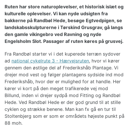
Børn på cykeltur
Ruten har store naturoplevelser, et historisk islæt og
Hvordan pakkes cyklen?
kulturelle oplevelser. Vi kan nyde udsigten fra
Pakkeliste til cykeltur
bakkerne på Randbøl Hede, besøge Egtvedpigen, se
Planlægning af cykelturen
Valg af cykel
landskabsskulpturerne i Tørskind Grusgrav, gå langs
Påklædning til cykelturen
den gamle vikingebro ved Ravning og nyde
Reparationer af cykel
Engelsholm Slot. Passager af ruten køres på grusvej.
Fra Randbøl starter vi i det kuperede terræn sydover
Cykelruter Danmark
ad
national cykelrute 3 - Hærvejsruten
, hvor vi kører
Nationale cykelruter
gennem den østlige del af Frederikshåb Plantage. Vi
Regionale cykelruter
drejer mod vest og følger plantagens sydside ind mod
Cykelruter København
Frederikshåb, hvor der er mulighed for at handle. Her
Cykelruter Århus
kører vi kort på den meget trafikerede vej mod
Cykelruter Vestjylland
Billund, inden vi drejer sydpå mod Fitting og Randbøl
Cykelruter Østjylland
Hede. Ved Randbøl Hede er der god grund til at stille
Cykelruter Bornholm
cyklen og strække benene. Man kan fx gå en tur til
Cykelruter Fyn
Banestier
Stoltenbjerg som er som er områdets højeste punkt på
88 moh.