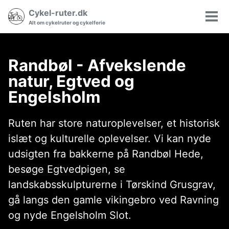
Gå
Gå
Gå
Cykel-ruter.dk
Søgning
til
til
til
Vis/
Alt om cykelruter og cykelferie
til/fra
hovedmenuen
indholdet
sidefoden
men
Randbøl - Afvekslende
natur, Egtved og
Engelsholm
Ruten har store naturoplevelser, et historisk
islæt og kulturelle oplevelser. Vi kan nyde
udsigten fra bakkerne på Randbøl Hede,
besøge Egtvedpigen, se
landskabsskulpturerne i Tørskind Grusgrav,
gå langs den gamle vikingebro ved Ravning
og nyde Engelsholm Slot.