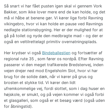
Så snart vi har fået pusten igen skal vi gennem Vork
Bakker, som ikke lover mere end de kan holde, og det
må vi håbe at benene gør. Vi kører lige forbi Ravning
vikingebro, hvor vi kan holde en pause ved Ravnings
nedlagte stationsbygning. Her er der mulighed for at
gå på toilet og nyde den medbragte mad - og der er
også en veltilrettelagt primitiv overnatningsplads.
Her krydser vi også
Bindeballestien
og fortsætter af
regional rute 35 , som fører os nordpå. Efter Ravning
passerer vi den meget trafikerede Bredstenvej, inden
vejen drejer ned mod Engelsholm Slot, hvor vi har
brug for de solide dæk, når vi kører på grus og
brosten et stykke tid. Vi kører den lidt
ufremkommelige vej, fordi slottet, som i dag huser en
højskole, er smukt, og på vejen kommer vi også forbi
et glasgalleri, som også er et besøg værd (også uden
for åbningstid).