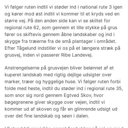
Vi følger ruten indtil vi støder ind i national rute 3 igen
og kører mod øst indtil vi kommer til et kryds ved en
større vej. På den anden side kan vi se skiltet for
regional rute 62, som gennem et lille stykke på grus
fører os skiftevis gennem åbne landskaber og ind i
skygge fra træerne fra de små plantager i området.
Efter Tågelund indstiller vi os på et længere stræk på
grusvej, inden vi passerer Ribe Landevej.
Anstrengelserne på grusvejen bliver belønnet af et
kuperet landskab med rigtig dejlige udsigter over
marker, træer og hyggelige huse. Vi følger ruten forbi
folde med heste, indtil du støder ind i regional rute 35,
som snor sig nord gennem Egtved Skov, hvor
bøgegrenene giver skygge over vejen, indtil vi
kommer ud af skoven og får en glimrende udsigt ud
over det fine landskab og søen i dalen.