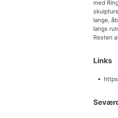
med Ringv
skulptur
lange, å
langs rut
Resten af
Links
http
Seværd