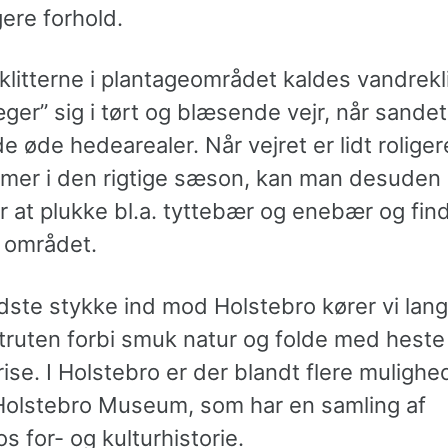
ere forhold.
klitterne i plantageområdet kaldes vandrekli
ger” sig i tørt og blæsende vejr, når sande
e øde hedearealer. Når vejret er lidt roliger
er i den rigtige sæson, kan man desuden 
r at plukke bl.a. tyttebær og enebær og fin
 området.
idste stykke ind mod Holstebro kører vi lan
truten forbi smuk natur og folde med heste
rise. I Holstebro er der blandt flere mulighed
olstebro Museum, som har en samling af
s for- og kulturhistorie.