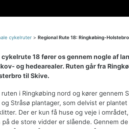
ale cykelruter
>
Regional Rute 18: Ringkøbing-Holstebr
 cykelrute 18 fører os gennem nogle af la
skov- og hedearealer. Ruten går fra Ringk
terbro til Skive.
r ruten i Ringkøbing nord og kører gennem 
og Stråsø plantager, som delvist er plantet
litter. Der er kun få huse og veje i området,
n på de store vidder er slående. Gennem de