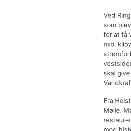
Ved Ring
som blev
for at få
mio. kilow
strømfor
vestside
skal give
Vandkraf
Fra Holst
Mølle. M
restaurer
med histo