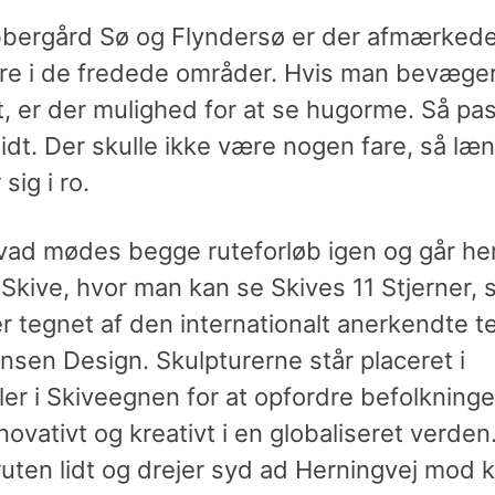
bergård Sø og Flyndersø er der afmærked
re i de fredede områder. Hvis man bevæger s
, er der mulighed for at se hugorme. Så pas
bidt. Der skulle ikke være nogen fare, så l
sig i ro.
tvad mødes begge ruteforløb igen og går he
l Skive, hvor man kan se Skives 11 Stjerner,
er tegnet af den internationalt anerkendte 
nsen Design. Skulpturerne står placeret i
er i Skiveegnen for at opfordre befolkningen
ovativt og kreativt i en globaliseret verden
ruten lidt og drejer syd ad Herningvej mod 