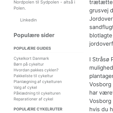
trætætte
Nordpolen til Sydpolen - altså i
Polen.
grusvej d
Jordoverf
Linkedin
sandflugt
Populære sider
blotlagte
jordover
POPULÆRE GUIDES
I Stråsø 
Cykelkort Danmark
Børn på cykeltur
mulighede
Hvordan pakkes cyklen?
plantagen
Pakkeliste til cykeltur
Planlægning af cykelturen
Vosborg h
Valg af cykel
har været
Påklædning til cykelturen
Reparationer af cykel
Vosborg 
hvis du h
POPULÆRE CYKELRUTER