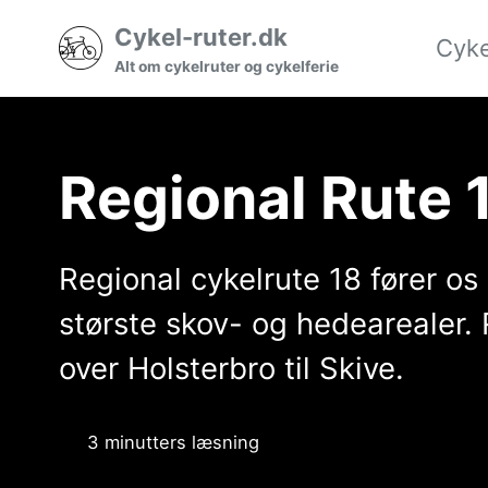
Gå
Gå
Gå
Cykel-ruter.dk
Cyke
til
til
til
Alt om cykelruter og cykelferie
hovedmenuen
indholdet
sidefoden
Regional Rute 
Regional cykelrute 18 fører o
største skov- og hedearealer.
over Holsterbro til Skive.
3 minutters læsning