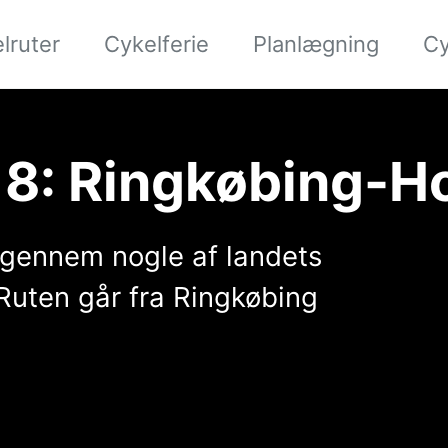
lruter
Cykelferie
Planlægning
Cy
18: Ringkøbing-H
s gennem nogle af landets
 Ruten går fra Ringkøbing