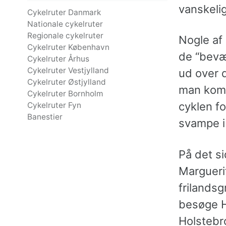
vanskelig
Cykelruter Danmark
Nationale cykelruter
Regionale cykelruter
Nogle af 
Cykelruter København
de “bevæ
Cykelruter Århus
Cykelruter Vestjylland
ud over d
Cykelruter Østjylland
man komm
Cykelruter Bornholm
cyklen fo
Cykelruter Fyn
Banestier
svampe i
På det s
Margueri
frilandsg
besøge H
Holstebro