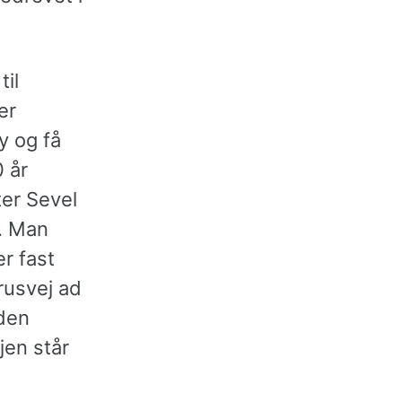
til
er
y og få
 år
ter Sevel
b. Man
r fast
rusvej ad
 den
jen står