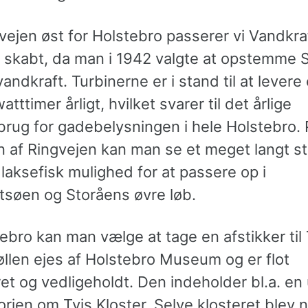
vejen øst for Holstebro passerer vi Vandkra
 skabt, da man i 1942 valgte at opstemme 
 vandkraft. Turbinerne er i stand til at levere 
atttimer årligt, hvilket svarer til det årlige
brug for gadebelysningen i hele Holstebro. 
n af Ringvejen kan man se et meget langt s
 laksefisk mulig­hed for at passere op i
tsøen og Stor­åens øvre løb.
ebro kan man vælge at tage en afstikker til 
øllen ejes af Holstebro Museum og er flot
et og vedligeholdt. Den indeholder bl.a. en 
rien om Tvis Kloster. Selve klosteret blev n