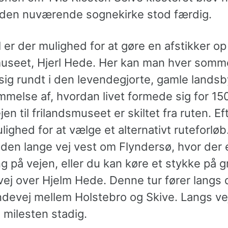
 den nuværende sognekirke stod færdig.
 er der mulighed for at gøre en afstikker op 
museet, Hjerl Hede. Her kan man hver somm
ig rundt i den levendegjorte, gamle landsb
melse af, hvordan livet formede sig for 150
jen til frilandsmuseet er skiltet fra ruten. Ef
lighed for at vælge et alternativt ruteforlø
den lange vej vest om Flyndersø, hvor der e
 på vejen, eller du kan køre et stykke på g
evej over Hjelm Hede. Denne tur fører langs
ndevej mellem Holstebro og Skive. Langs ve
 milesten stadig.