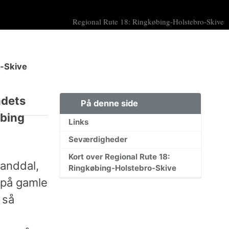
Regional Rute 18: Ringkøbing-Holstebro-Skive
o-Skive
ndets
På denne side
øbing
Links
Seværdigheder
Kort over Regional Rute 18:
Sanddal,
Ringkøbing-Holstebro-Skive
 på gamle
 så