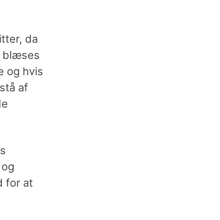
tter, da
t blæses
e og hvis
stå af
de
gs
 og
 for at