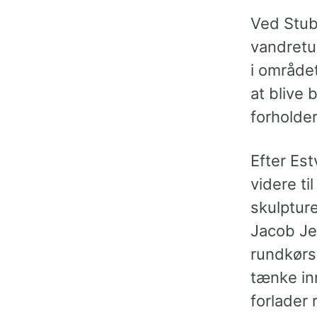
Ved Stub
vandretu
i området
at blive 
forholder 
Efter Es
videre ti
skulptur
Jacob Je
rundkørsl
tænke inn
forlader 