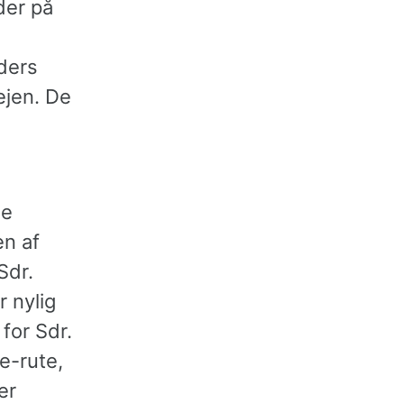
der på
iders
ejen. De
de
en af
Sdr.
r nylig
 for Sdr.
e-rute,
er