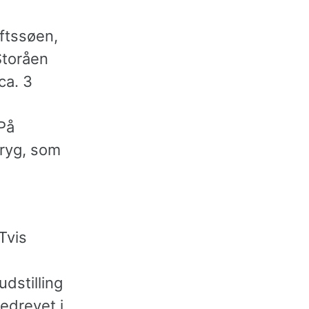
ftssøen,
Storåen
ca. 3
På
tryg, som
Tvis
udstilling
edrevet i