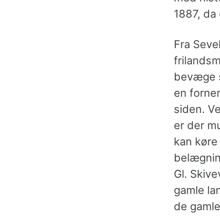
1887, da
Fra Sevel
frilands
bevæge s
en fornem
siden. Ve
er der mu
kan køre 
belægning
Gl. Skiv
gamle la
de gamle