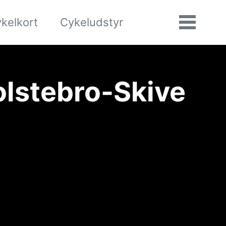
kelkort
Cykeludstyr
Søgning
Vis/skj
til/fra
menu
olstebro-Skive