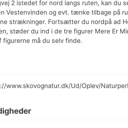
ej 2 istedet for nord langs ruten, kan du s
en Vestenvinden og evt. tænke tilbage på r
bne strækninger. Fortsætter du nordpå ad H
en, støder du ind i de tre figurer Mere Er Mi
 figurerne må du selv finde.
s://www.skovognatur.dk/Ud/Oplev/Naturper
igheder