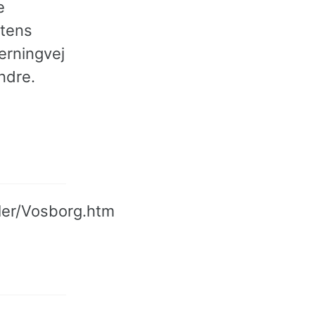
e
utens
erningvej
ndre.
ler/Vosborg.htm