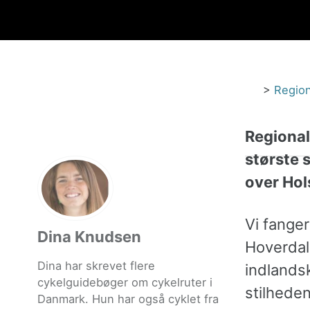
>
Region
Regional
største 
over Hols
Vi fange
Dina Knudsen
Hoverdal 
Dina har skrevet flere
indlandsk
cykelguidebøger om cykelruter i
stilhede
Danmark. Hun har også cyklet fra