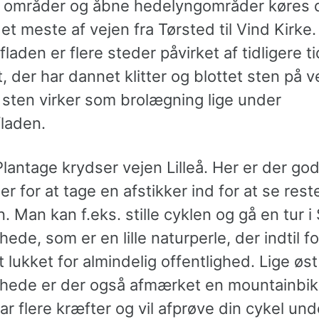
 områder og åbne hedelyngområder køres 
et meste af vejen fra Tørsted til Vind Kirke.
laden er flere steder påvirket af tidligere t
, der har dannet klitter og blottet sten på v
 sten virker som brolægning lige under
fladen.
Plantage krydser vejen Lilleå. Her er der go
r for at tage en afstikker ind for at se rest
. Man kan f.eks. stille cyklen og gå en tur i 
ede, som er en lille naturperle, der indtil fo
 lukket for almindelig offentlighed. Lige øst
hede er der også afmærket en mountainbik
ar flere kræfter og vil afprøve din cykel und