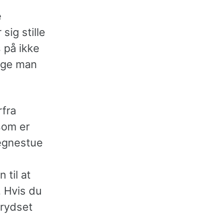
e
ig stille
 på ikke
ænge man
rfra
 som er
tegnestue
 til at
. Hvis du
krydset