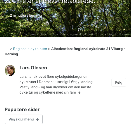
200 meter er blevet retablerede.
2 minutters læsning
Stemningsbillede fra Alhedestien, regional cykelrute 21 fra Viborg til Herning
>
Regionale cykelruter
>
Alhedestien: Regional cykelrute 21 Viborg -
Herning
Lars Olesen
Lars har skrevet flere cykelguidebøger om
cykelruter i Danmark
- særligt i Østjylland og
Følg
Vestjylland - og han drømmer om den næste
cykeltur og cykelferie med sin familie.
Populære sider
Vis/skjul menu