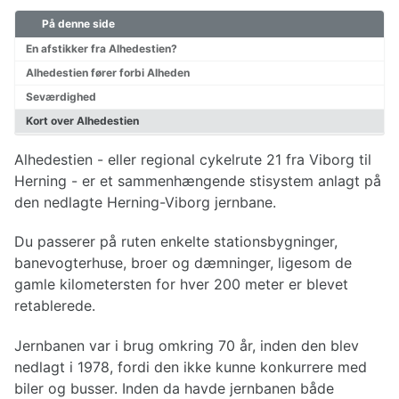
På denne side
Cykelkort Danmark
Børn på cykeltur
En afstikker fra Alhedestien?
Hvordan pakkes cyklen?
Alhedestien fører forbi Alheden
Pakkeliste til cykeltur
Seværdighed
Planlægning af cykelturen
Kort over Alhedestien
Valg af cykel
Påklædning til cykelturen
Alhedestien - eller regional cykelrute 21 fra Viborg til
Reparationer af cykel
Herning - er et sammenhængende stisystem anlagt på
den nedlagte Herning-Viborg jernbane.
Cykelruter Danmark
Du passerer på ruten enkelte stationsbygninger,
Nationale cykelruter
banevogterhuse, broer og dæmninger, ligesom de
Regionale cykelruter
Cykelruter København
gamle kilometersten for hver 200 meter er blevet
Cykelruter Århus
retablerede.
Cykelruter Vestjylland
Cykelruter Østjylland
Jernbanen var i brug omkring 70 år, inden den blev
Cykelruter Bornholm
nedlagt i 1978, fordi den ikke kunne konkurrere med
Cykelruter Fyn
biler og busser. Inden da havde jernbanen både
Banestier