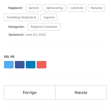
Nøgleord:
banesti
børnevenlig
cykelrute
featured
Guidebog Vestjylland
regional
Kategorier:
Regional Cykelrute
Opdateret:
June 03, 2020
DEL PÅ
Twitter
Facebook
LinkedIn
Pinterest
Forrige
Næste