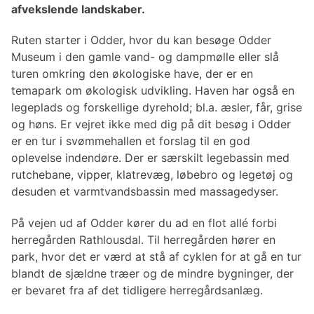
Påklædning til cykelturen
afvekslende landskaber.
Reparationer af cykel
Ruten starter i Odder, hvor du kan besøge Odder
Museum i den gamle vand- og dampmølle eller slå
Cykelruter Danmark
turen omkring den økologiske have, der er en
Nationale cykelruter
temapark om økologisk udvikling. Haven har også en
Regionale cykelruter
legeplads og forskellige dyrehold; bl.a. æsler, får, grise
Cykelruter København
og høns. Er vejret ikke med dig på dit besøg i Odder
Cykelruter Århus
er en tur i svømmehallen et forslag til en god
Cykelruter Vestjylland
oplevelse indendøre. Der er særskilt legebassin med
Cykelruter Østjylland
Cykelruter Bornholm
rutchebane, vipper, klatrevæg, løbebro og legetøj og
Cykelruter Fyn
desuden et varmtvandsbassin med massagedyser.
Banestier
På vejen ud af Odder kører du ad en flot allé forbi
herregården Rathlousdal. Til herregården hører en
park, hvor det er værd at stå af cyklen for at gå en tur
blandt de sjældne træer og de mindre bygninger, der
er bevaret fra af det tidligere herregårdsanlæg.