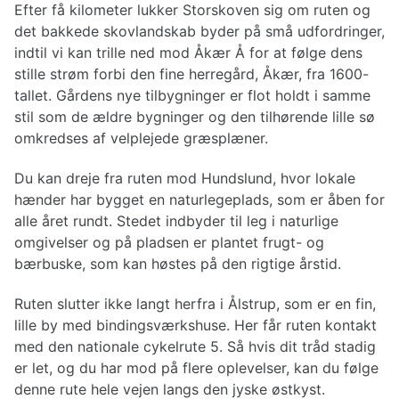
Efter få kilometer lukker Storskoven sig om ruten og
det bakkede skovlandskab byder på små udfordringer,
indtil vi kan trille ned mod Åkær Å for at følge dens
stille strøm forbi den fine herregård, Åkær, fra 1600-
tallet. Gårdens nye tilbygninger er flot holdt i samme
stil som de ældre bygninger og den tilhørende lille sø
omkredses af velplejede græsplæner.
Du kan dreje fra ruten mod Hundslund, hvor lokale
hænder har bygget en naturlegeplads, som er åben for
alle året rundt. Stedet indbyder til leg i naturlige
omgivelser og på pladsen er plantet frugt- og
bærbuske, som kan høstes på den rigtige årstid.
Ruten slutter ikke langt herfra i Ålstrup, som er en fin,
lille by med bindingsværkshuse. Her får ruten kontakt
med den nationale cykelrute 5. Så hvis dit tråd stadig
er let, og du har mod på flere oplevelser, kan du følge
denne rute hele vejen langs den jyske østkyst.