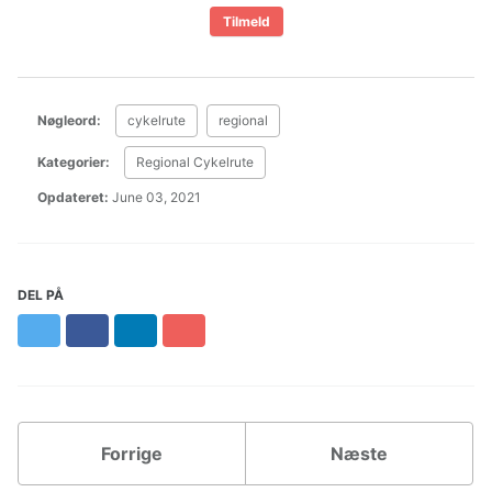
Nøgleord:
cykelrute
regional
Kategorier:
Regional Cykelrute
Opdateret:
June 03, 2021
DEL PÅ
Twitter
Facebook
LinkedIn
Pinterest
Forrige
Næste