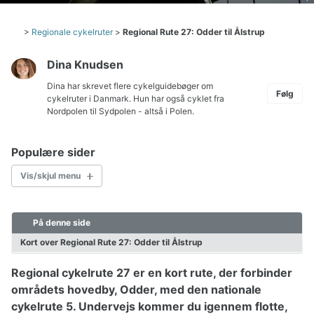
>
Regionale cykelruter
>
Regional Rute 27: Odder til Ålstrup
Dina Knudsen
Dina har skrevet flere cykelguidebøger om
Følg
cykelruter i Danmark. Hun har også cyklet fra
Nordpolen til Sydpolen - altså i Polen.
Populære sider
Vis/skjul menu
På denne side
Cykelkort Danmark
Børn på cykeltur
Kort over Regional Rute 27: Odder til Ålstrup
Hvordan pakkes cyklen?
Regional cykelrute 27 er en kort rute, der forbinder
Pakkeliste til cykeltur
Planlægning af cykelturen
områdets hovedby, Odder, med den nationale
Valg af cykel
cykelrute 5. Undervejs kommer du igennem flotte,