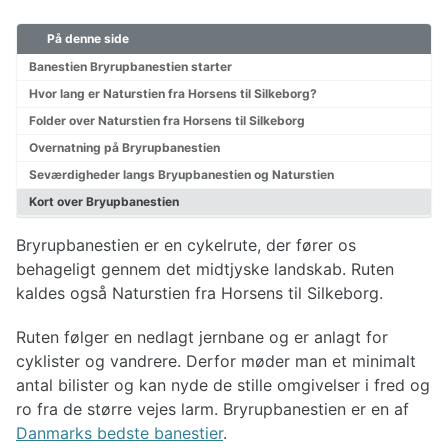
På denne side
Cykelkort Danmark
Børn på cykeltur
Banestien Bryrupbanestien starter
Hvordan pakkes cyklen?
Hvor lang er Naturstien fra Horsens til Silkeborg?
Pakkeliste til cykeltur
Folder over Naturstien fra Horsens til Silkeborg
Planlægning af cykelturen
Overnatning på Bryrupbanestien
Valg af cykel
Påklædning til cykelturen
Seværdigheder langs Bryupbanestien og Naturstien
Reparationer af cykel
Kort over Bryupbanestien
Bryrupbanestien er en cykelrute, der fører os
Cykelruter Danmark
behageligt gennem det midtjyske landskab. Ruten
Nationale cykelruter
kaldes også Naturstien fra Horsens til Silkeborg.
Regionale cykelruter
Cykelruter København
Ruten følger en nedlagt jernbane og er anlagt for
Cykelruter Århus
cyklister og vandrere. Derfor møder man et minimalt
Cykelruter Vestjylland
antal bilister og kan nyde de stille omgivelser i fred og
Cykelruter Østjylland
ro fra de større vejes larm. Bryrupbanestien er en af
Cykelruter Bornholm
Danmarks bedste banestier
.
Cykelruter Fyn