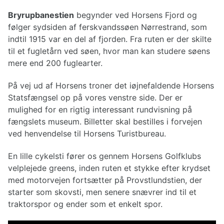
Banestier
Bryrupbanestien
begynder ved Horsens Fjord og
følger sydsiden af ferskvandssøen Nørrestrand, som
indtil 1915 var en del af fjorden. Fra ruten er der skilte
til et fugletårn ved søen, hvor man kan studere søens
mere end 200 fuglearter.
På vej ud af Horsens troner det iøjnefaldende Horsens
Statsfængsel op på vores venstre side. Der er
mulighed for en rigtig interessant rundvisning på
fængslets museum. Billetter skal bestilles i forvejen
ved henvendelse til Horsens Turistbureau.
En lille cykelsti fører os gennem Horsens Golfklubs
velplejede greens, inden ruten et stykke efter krydset
med motorvejen fortsætter på Provstlundstien, der
starter som skovsti, men senere snævrer ind til et
traktorspor og ender som et enkelt spor.