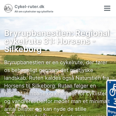
Gå
Gå
Gå
Cykel-ruter.dk
Søgning
til
til
til
Vis/
Alt om cykelruter og cykelferie
til/fra
hovedmenuen
indholdet
sidefoden
men
Bryrupbanestien: Regional
cykelrute 31: Horsens -
Silkeborg
Bryrupbanestien er en cykelrute, der fører
os behageligt gennem det midtjyske
landskab. Ruten kaldes også Naturstien fra
Horsens til Silkeborg. Ruten følger en
nedlagt jernbane og er anlagt for cyklister
og vandrere. Derfor møder man et minimalt
antal bilister og kan nyde de stille