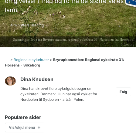
omgivelser i fred og ro fra de større vejes
larm.
4 minutters læsning
Stemningsbillede fra Bryrupbanestien, regional cykelrute 31. Naturstien fra Horsens til
Silkeborg
>
Regionale cykelruter
>
Bryrupbanestien: Regional cykelrute 31:
Horsens - Silkeborg
Dina Knudsen
Dina har skrevet flere cykelguidebøger om
Følg
cykelruter i Danmark. Hun har også cyklet fra
Nordpolen til Sydpolen - altså i Polen.
Populære sider
Vis/skjul menu