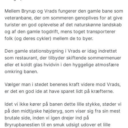
Mellem Bryrup og Vrads fungerer den gamle bane som
veteranbane, der om sommeren genoplives for at give
turister en god oplevelse af det naturskønne landskab
og af den gamle togdrift, mens toget transporterer
folk (og deres cykler) mellem de to byer.
Den gamle stationsbygning i Vrads er idag indrettet
som restaurant, der tilbyder skiftende sommermenuer
eller et koldt glas hvidvin i den hyggelige atmosfære
omkring banen.
Vælger man i stedet benenes kraft videre mod Vrads,
er det en god ide at have sparet lidt på kræfterne.
Idet vi ikke kører på banen dette lille stykke, støder vi
på den midtjyske højderyg, som viser sig fra sin mest
brutale side, inden vi igen drejer ind på
Bryrupbanestien til en smuk udsigt udover et lille