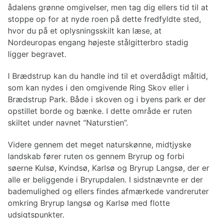
ådalens grønne omgivelser, men tag dig ellers tid til at
stoppe op for at nyde roen på dette fredfyldte sted,
hvor du på et oplysningsskilt kan læse, at
Nordeuropas engang højeste stålgitterbro stadig
ligger begravet.
I Brædstrup kan du handle ind til et overdådigt måltid,
som kan nydes i den omgivende Ring Skov eller i
Brædstrup Park. Både i skoven og i byens park er der
opstillet borde og bænke. I dette område er ruten
skiltet under navnet “Naturstien”.
Videre gennem det meget naturskønne, midtjyske
landskab fører ruten os gennem Bryrup og forbi
søerne Kulsø, Kvindsø, Karlsø og Bryrup Langsø, der er
alle er beliggende i Bryrupdalen. I sidstnævnte er der
bademulighed og ellers findes afmærkede vandreruter
omkring Bryrup langsø og Karlsø med flotte
udsigtspunkter.