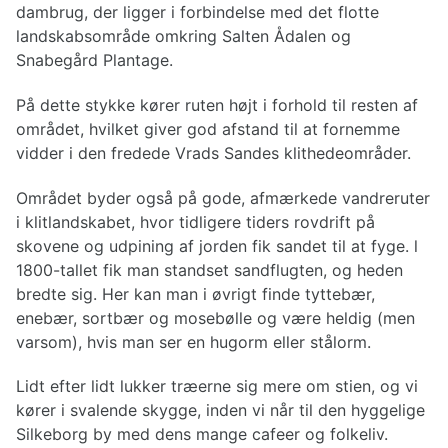
dambrug, der ligger i forbindelse med det flotte
landskabsområde omkring Salten Ådalen og
Snabegård Plantage.
På dette stykke kører ruten højt i forhold til resten af
området, hvilket giver god afstand til at fornemme
vidder i den fredede Vrads Sandes klithedeområder.
Området byder også på gode, afmærkede vandreruter
i klitlandskabet, hvor tidligere tiders rovdrift på
skovene og udpining af jorden fik sandet til at fyge. l
1800-tallet fik man standset sandflugten, og heden
bredte sig. Her kan man i øvrigt finde tyttebær,
enebær, sortbær og mosebølle og være heldig (men
varsom), hvis man ser en hugorm eller stålorm.
Lidt efter lidt lukker træerne sig mere om stien, og vi
kører i svalende skygge, inden vi når til den hyggelige
Silkeborg by med dens mange cafeer og folkeliv.