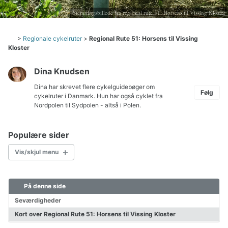
Stemningsbillede fra regional rute 51: Horsens til Vissing Kloster
>
Regionale cykelruter
>
Regional Rute 51: Horsens til Vissing
Kloster
Dina Knudsen
Dina har skrevet flere cykelguidebøger om
Følg
cykelruter i Danmark. Hun har også cyklet fra
Nordpolen til Sydpolen - altså i Polen.
Populære sider
Vis/skjul menu
På denne side
Cykelkort Danmark
Børn på cykeltur
Seværdigheder
Hvordan pakkes cyklen?
Kort over Regional Rute 51: Horsens til Vissing Kloster
Pakkeliste til cykeltur