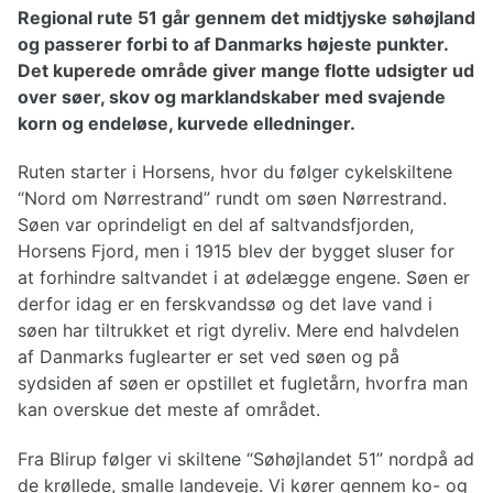
Planlægning af cykelturen
Regional rute 51 går gennem det midtjyske søhøjland
Valg af cykel
og passerer forbi to af Danmarks højeste punkter.
Påklædning til cykelturen
Det kuperede område giver mange flotte udsigter ud
Reparationer af cykel
over søer, skov og marklandskaber med svajende
korn og endeløse, kurvede elledninger.
Cykelruter Danmark
Ruten starter i Horsens, hvor du følger cykelskiltene
Nationale cykelruter
“Nord om Nørrestrand” rundt om søen Nørrestrand.
Regionale cykelruter
Søen var oprindeligt en del af saltvandsfjorden,
Cykelruter København
Horsens Fjord, men i 1915 blev der bygget sluser for
Cykelruter Århus
at forhindre saltvandet i at ødelægge engene. Søen er
Cykelruter Vestjylland
Cykelruter Østjylland
derfor idag er en ferskvandssø og det lave vand i
Cykelruter Bornholm
søen har tiltrukket et rigt dyreliv. Mere end halvdelen
Cykelruter Fyn
af Danmarks fuglearter er set ved søen og på
Banestier
sydsiden af søen er opstillet et fugletårn, hvorfra man
kan overskue det meste af området.
Fra Blirup følger vi skiltene “Søhøjlandet 51” nordpå ad
de krøllede, smalle landeveje. Vi kører gennem ko- og