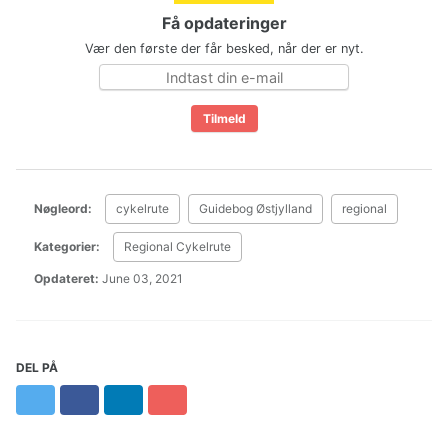
Få opdateringer
Vær den første der får besked, når der er nyt.
Nøgleord:
cykelrute
Guidebog Østjylland
regional
Kategorier:
Regional Cykelrute
Opdateret:
June 03, 2021
DEL PÅ
Twitter
Facebook
LinkedIn
Pinterest