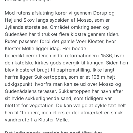
Mod rutens afslutning kører vi gennem Dørup og
Højlund Skov langs sydsiden af Mossø, som er
Jyllands største sø. Området omkring søen og
Gudenåen har tiltrukket flere klostre gennem tiden.
Ruten passerer forbi det gamle Voer Kloster, hvor
Kloster Mølle ligger idag. Her boede
benediktinerordenen indtil reformationen i 1536, hvor
den katolske kirkes gods overgik til kongen. Siden hen
blev klosteret brugt til papfremstilling. Ikke langt
herfra ligger Sukkertoppen, som er et 108 m højt
udkigspunkt, hvorfra man kan se ud over Mossø og
Gudenådalens terasser. Sukkertoppen har navn efter
sit hvide sukkerlignende sand, som tidligere var
blottet for vegetation. Du kan vælge at cykle tæt helt
hen til “toppen”, men ellers er der afmærket en smuk
vandrerute fra Kloster Mølle.
Det indbydende område har også tiltrukket