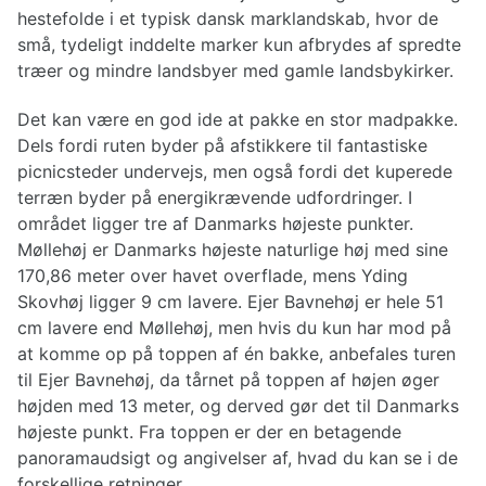
hestefolde i et typisk dansk marklandskab, hvor de
små, tydeligt inddelte marker kun afbrydes af spredte
træer og mindre landsbyer med gamle landsbykirker.
Det kan være en god ide at pakke en stor madpakke.
Dels fordi ruten byder på afstikkere til fantastiske
picnicsteder undervejs, men også fordi det kuperede
terræn byder på energikrævende udfordringer. I
området ligger tre af Danmarks højeste punkter.
Møllehøj er Danmarks højeste naturlige høj med sine
170,86 meter over havet overflade, mens Yding
Skovhøj ligger 9 cm lavere. Ejer Bavnehøj er hele 51
cm lavere end Møllehøj, men hvis du kun har mod på
at komme op på toppen af én bakke, anbefales turen
til Ejer Bavnehøj, da tårnet på toppen af højen øger
højden med 13 meter, og derved gør det til Danmarks
højeste punkt. Fra toppen er der en betagende
panoramaudsigt og angivelser af, hvad du kan se i de
forskellige retninger.