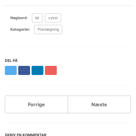
Nøgleord:
bil
cykel
Kategorier:
Planlægning
DEL PÅ
Twitter
Facebook
LinkedIn
Pinterest
Forrige
Næste
SKRIV EN KOMMENTAR