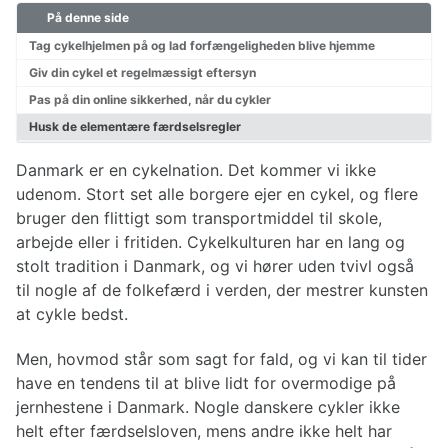
På denne side
Planlægning af cykelturen
Valg af cykel
Tag cykelhjelmen på og lad forfængeligheden blive hjemme
Påklædning til cykelturen
Giv din cykel et regelmæssigt eftersyn
Reparationer af cykel
Pas på din online sikkerhed, når du cykler
Husk de elementære færdselsregler
Cykelruter Danmark
Danmark er en cykelnation. Det kommer vi ikke
Nationale cykelruter
udenom. Stort set alle borgere ejer en cykel, og flere
Regionale cykelruter
bruger den flittigt som transportmiddel til skole,
Cykelruter København
arbejde eller i fritiden. Cykelkulturen har en lang og
Cykelruter Århus
Cykelruter Vestjylland
stolt tradition i Danmark, og vi hører uden tvivl også
Cykelruter Østjylland
til nogle af de folkefærd i verden, der mestrer kunsten
Cykelruter Bornholm
at cykle bedst.
Cykelruter Fyn
Banestier
Men, hovmod står som sagt for fald, og vi kan til tider
have en tendens til at blive lidt for overmodige på
jernhestene i Danmark. Nogle danskere cykler ikke
helt efter færdselsloven, mens andre ikke helt har