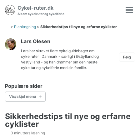
Gå
Gå
Gå
Cykel-ruter.dk
Søgning
til
til
til
Vis/
Alt om cykelruter og cykelferie
til/fra
hovedmenuen
indholdet
sidefoden
men
>
Planlægning
>
Sikkerhedstips til nye og erfarne cyklister
Lars Olesen
Lars har skrevet flere cykelguidebøger om
cykelruter i Danmark
- særligt i Østjylland og
Følg
Vestjylland - og han drømmer om den næste
cykeltur og cykelferie med sin familie.
Populære sider
Vis/skjul menu
Sikkerhedstips til nye og erfarne
Cykelkort Danmark
cyklister
Børn på cykeltur
Hvordan pakkes cyklen?
3 minutters læsning
Pakkeliste til cykeltur