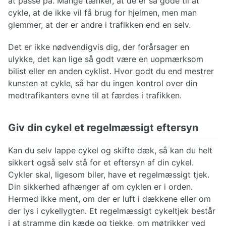
at passe på. Mange tænker, at de er så gode til at
cykle, at de ikke vil få brug for hjelmen, men man
glemmer, at der er andre i trafikken end en selv.
Det er ikke nødvendigvis dig, der forårsager en
ulykke, det kan lige så godt være en uopmærksom
bilist eller en anden cyklist. Hvor godt du end mestrer
kunsten at cykle, så har du ingen kontrol over din
medtrafikanters evne til at færdes i trafikken.
Giv din cykel et regelmæssigt eftersyn
Kan du selv lappe cykel og skifte dæk, så kan du helt
sikkert også selv stå for et eftersyn af din cykel.
Cykler skal, ligesom biler, have et regelmæssigt tjek.
Din sikkerhed afhænger af om cyklen er i orden.
Hermed ikke ment, om der er luft i dækkene eller om
der lys i cykellygten. Et regelmæssigt cykeltjek består
i at stramme din kæde og tjekke, om møtrikker ved