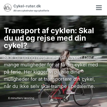
Gå
Gå
Gå
Cykel-ruter.dk
Søgning
til
til
til
Vis/
Alt om cykelruter og cykelferie
til/fra
hovedmenuen
indholdet
sidefoden
men
Transport af cyklen: Skal
du ud og rejse med din
cykel?
Skal du ud og rejse med din cykel? Der er
mange muligheder for at få din cykel med
på ferie. Her kigger vi på alle dine
muligheder for at transportere din cykel,
når du ikke selv skal trampe i pedalerne.
6 minutters læsning