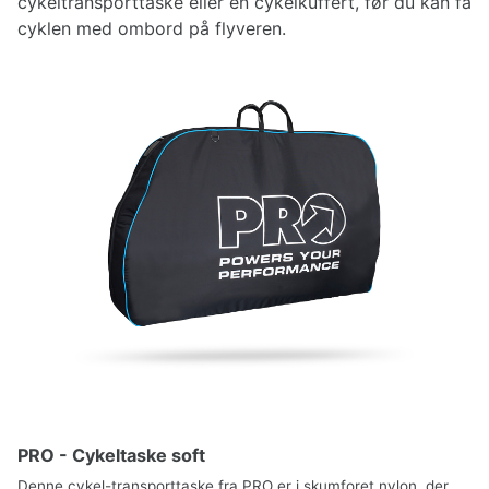
cykeltransporttaske eller en cykelkuffert, før du kan få
cyklen med ombord på flyveren.
PRO - Cykeltaske soft
Denne cykel-transporttaske fra PRO er i skumforet nylon, der