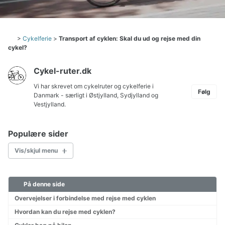
>
Cykelferie
>
Transport af cyklen: Skal du ud og rejse med din
cykel?
Cykel-ruter.dk
Vi har skrevet om cykelruter og cykelferie i
Følg
Danmark - særligt i Østjylland, Sydjylland og
Vestjylland.
Populære sider
Vis/skjul menu
På denne side
Transport af cykler
Børn på cykelferie
Overvejelser i forbindelse med rejse med cyklen
Hvordan pakkes cyklen?
Hvordan kan du rejse med cyklen?
Pakkeliste til cykeltur