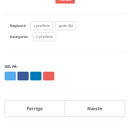
Nøgleord:
cykelferie
gode råd
Kategorier:
Cykelferie
DEL PÅ
Twitter
Facebook
LinkedIn
Pinterest
Forrige
Næste