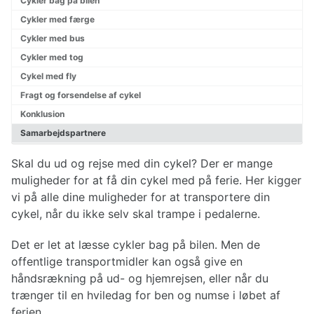
Cykler bag på bilen
Mad på cykelturen
Cykler med færge
Overnatning på cykeltur
Planlægning af cykelturen
Cykler med bus
Valg af cykel
Cykler med tog
Påklædning til cykelturen
Cykel med fly
Reparationer af cykel
Fragt og forsendelse af cykel
Konklusion
Samarbejdspartnere
Skal du ud og rejse med din cykel? Der er mange
muligheder for at få din cykel med på ferie. Her kigger
vi på alle dine muligheder for at transportere din
cykel, når du ikke selv skal trampe i pedalerne.
Det er let at læsse cykler bag på bilen. Men de
offentlige transportmidler kan også give en
håndsrækning på ud- og hjemrejsen, eller når du
trænger til en hviledag for ben og numse i løbet af
ferien.