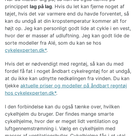
princippet
lag på lag
. Hvis du let kan fjerne noget af
tøjet, hvis det var varmere end du havde forventet, så
kan du undgå at din kropstemperatur kommer alt for
højt op. Jeg kan personligt godt lide at cykle i en vest,
hvor der er masser af udluftning. Jeg kan godt lide de
sorte modeller fra Alé, som du kan se hos
cykelexperten.dk
.
Hvis det er nødvendigt med regntøj, så kan du med
fordel få fat i noget åndbart cykelregntøj for at undgå,
at du ikke kan udnytte nedkølingen fra vinden. Du kan
tjekke
aktuelle priser og modeller på åndbart regntøj
hos cykelexperten.dk
.
I den forbindelse kan du også tænke over, hvilken
cykelhjelm du bruger. Der findes mange smarte
cykelhjelme, hvor der er meget lidt ventilation og
luftgennemstrømning i. Vælg en cykelhjelm med
masser af ventilationshuller. Cykelhjelme fås i et utal