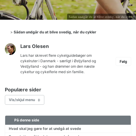
Sådan undgår du at blive svedig, når du cykler
>
Sådan undgår du at blive svedig, når du cykler
Lars Olesen
Lars har skrevet flere cykelguidebøger om
cykelruter i Danmark
- særligt i Østjylland og
Følg
Vestjylland - og han drømmer om den næste
cykeltur og cykelferie med sin familie.
Populære sider
Vis/skjul menu
På denne side
Cykelkort Danmark
Børn på cykeltur
Hvad skal jeg gøre for at undgå at svede
Hvordan pakkes cyklen?