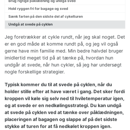
Brug rigtige påklædning og undgå sved
Pakkeliste til cykeltur
Hold ryggen fri for bagage og sved
Planlægning af cykelturen
Sænk farten på den sidste del af cykelturen
Valg af cykel
Påklædning til cykelturen
Undgå at svede på cyklen
Reparationer af cykel
Jeg foretrækker at cykle rundt, når jeg skal noget. Det
er en god måde at komme rundt på, og jeg vil også
gerne have min familie med. Min bedre halvdel bruger
Cykelruter Danmark
Nationale cykelruter
imidlertid meget tid på at tænke på, hvordan hun
Regionale cykelruter
undgår at svede, når hun cykler, så jeg har undersøgt
Cykelruter København
nogle forskellige strategier.
Cykelruter Århus
Cykelruter Vestjylland
Typisk kommer du til at svede på cyklen, når du
Cykelruter Østjylland
holder stille efter at have været i gang. Det sker fordi
Cykelruter Bornholm
kroppen vil køle sig selv ned til hviletemperatur igen,
Cykelruter Fyn
og at svede er en nedkølingsstrategi. Du kan undgå
Banestier
at svede på cyklen ved at tænke over påklædningen,
placeringen af bagagen og slappe af på det sidste
stykke af turen for at få nedkølet kroppen igen.