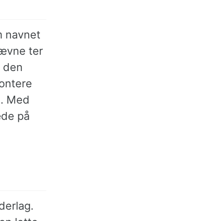
m navnet
jævne ter
å den
montere
l. Med
æde på
derlag.