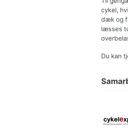
Til geng
cykel, hv
dæk og fæ
læsses tu
overbela
Du kan t
Samarb