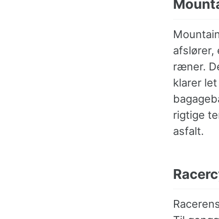
Mounta
Mountain
afslører,
ræner. D
klarer l
bagagebæ
rigtige t
asfalt.
Racerc
Racerens 