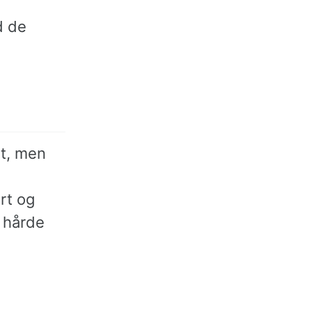
d de
et, men
rt og
n hårde