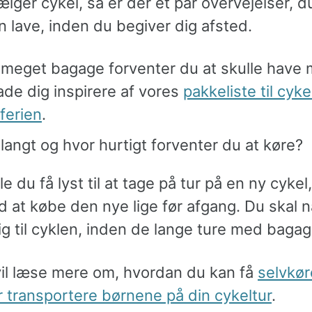
lger cykel, så er der et par overvejelser, 
n lave, inden du begiver dig afsted.
 meget bagage forventer du at skulle have
ade dig inspirere af vores
pakkeliste til cyk
ferien
.
langt og hvor hurtigt forventer du at køre?
e du få lyst til at tage på tur på en ny cykel,
 at købe den nye lige før afgang. Du skal n
g til cyklen, inden de lange ture med bagag
vil læse mere om, hvordan du kan få
selvkø
r transportere børnene på din cykeltur
.