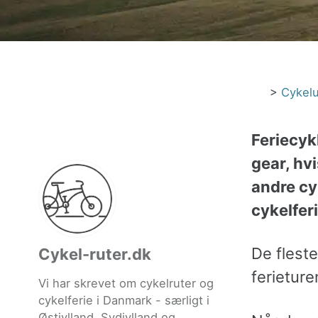
>
Cykelu
Feriecyk
gear, hv
andre cy
cykelferi
De fleste
Cykel-ruter.dk
ferieture
Vi har skrevet om cykelruter og
cykelferie i Danmark - særligt i
Østjylland, Sydjylland og