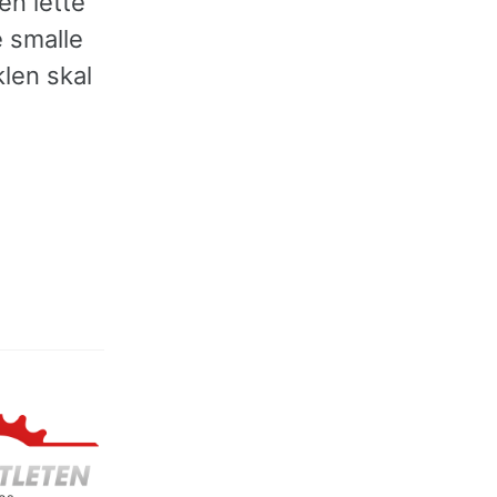
en lette
e smalle
len skal