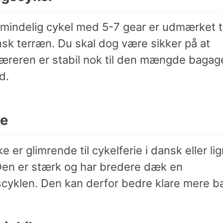
almindelig cykel med 5-7 gear er udmærket t
nsk terræn. Du skal dog være sikker på at
reren er stabil nok til den mængde bagag
d.
ke
ke er glimrende til cykelferie i dansk eller l
Den er stærk og har bredere dæk en
cyklen. Den kan derfor bedre klare mere b