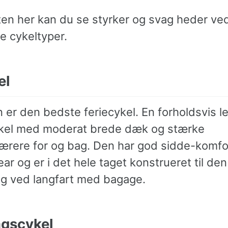
gten her kan du se styrker og svag heder ve
ge cykeltyper.
el
 er den bedste feriecykel. En forholdsvis l
kel med moderat brede dæk og stærke
rere for og bag. Den har god sidde-komfo
r og er i det hele taget konstrueret til de
ng ved langfart med bagage.
gscykel