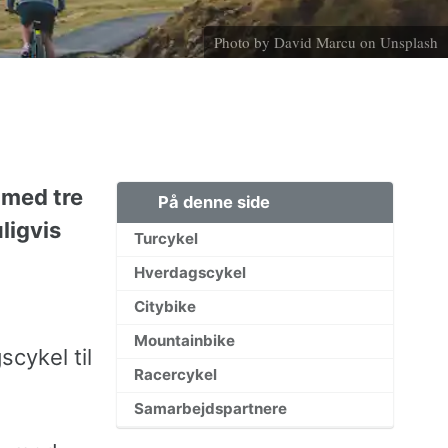
Photo by David Marcu on Unsplash
 med tre
På denne side
ligvis
Turcykel
Hverdagscykel
Citybike
Mountainbike
cykel til
Racercykel
Samarbejdspartnere