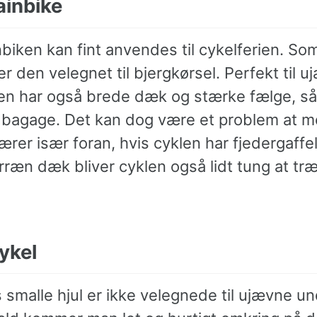
inbike
biken kan fint anvendes til cykelferien. So
 er den velegnet til bjergkørsel. Perfekt til u
en har også brede dæk og stærke fælge, s
et bagage. Det kan dog være et problem at 
rer især foran, hvis cyklen har fjedergaffe
erræn dæk bliver cyklen også lidt tung at tr
ykel
smalle hjul er ikke velegnede til ujævne un