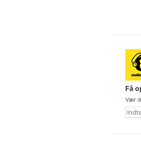
Få o
Vær de