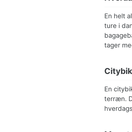
En helt 
ture i da
bagagebæ
tager me
Citybi
En citybi
terræn. 
hverdags