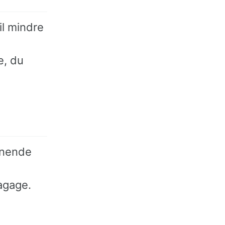
il mindre
e, du
ignende
agage.