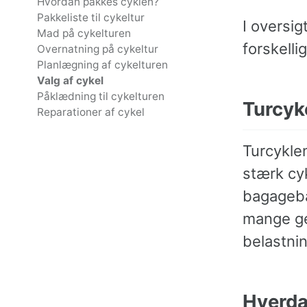
Hvordan pakkes cyklen?
Pakkeliste til cykeltur
I oversi
Mad på cykelturen
forskelli
Overnatning på cykeltur
Planlægning af cykelturen
Valg af cykel
Påklædning til cykelturen
Turcyk
Reparationer af cykel
Turcyklen
stærk cy
bagagebæ
mange gea
belastni
Hverda