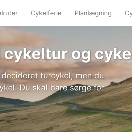
lruter
Cykelferie
Planlægning
Cy
l cykeltur og cyke
decideret turcykel, men du
kel. Du skal bare sørge for