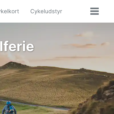
kelkort
Cykeludstyr
Søgning
Vis/skj
til/fra
menu
lferie