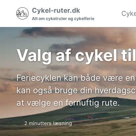
Gå
Gå
Gå
Cykel-ruter.dk
Cyke
til
til
til
Alt om cykelruter og cykelferie
hovedmenuen
indholdet
sidefoden
Valg af cykel ti
Feriecyklen kan både være en 
kan også bruge din hverdagscy
at vælge en fornuftig rute.
2 minutters læsning