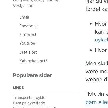
Når du væ
Vestjylland.
fordel ka
Email
Hvor
Facebook
kan l
Pinterest
cykel
Youtube
Hvor 
Støt sitet
Køb cykelkort*
Men skull
være med
Populære sider
vænne di
LINKS
Hvis du 
Transport af cykler
børn elle
Børn på cykelferie