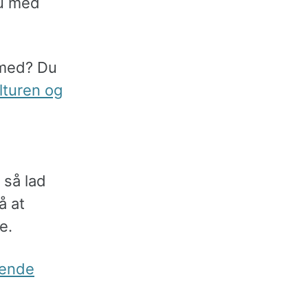
du med
 med? Du
elturen og
 så lad
å at
e.
rende