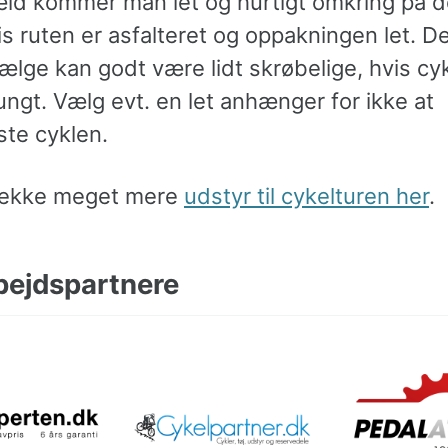
æld kommer man let og hurtigt omkring på d
is ruten er asfalteret og oppakningen let. D
lge kan godt være lidt skrøbelige, hvis cyk
ngt. Vælg evt. en let anhænger for ikke at
ste cyklen.
jekke meget mere
udstyr til cykelturen her
.
ejdspartnere