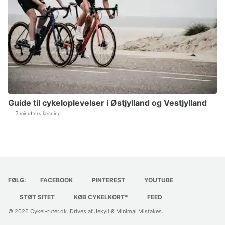
Guide til cykeloplevelser i Østjylland og Vestjylland
7 minutters læsning
FØLG:
FACEBOOK
PINTEREST
YOUTUBE
STØT SITET
KØB CYKELKORT*
FEED
© 2026
Cykel-ruter.dk
. Drives af
Jekyll
&
Minimal Mistakes
.