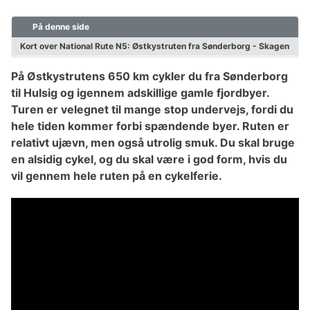
På denne side
Cykelkort Danmark
Børn på cykeltur
Kort over National Rute N5: Østkystruten fra Sønderborg - Skagen
Hvordan pakkes cyklen?
På Østkystrutens 650 km cykler du fra Sønderborg
Pakkeliste til cykeltur
Planlægning af cykelturen
til Hulsig og igennem adskillige gamle fjordbyer.
Valg af cykel
Turen er velegnet til mange stop undervejs, fordi du
Påklædning til cykelturen
hele tiden kommer forbi spændende byer. Ruten er
Reparationer af cykel
relativt ujævn, men også utrolig smuk. Du skal bruge
en alsidig cykel, og du skal være i god form, hvis du
vil gennem hele ruten på en cykelferie.
Cykelruter Danmark
Nationale cykelruter
Regionale cykelruter
Cykelruter København
Cykelruter Århus
Cykelruter Vestjylland
Cykelruter Østjylland
Cykelruter Bornholm
Cykelruter Fyn