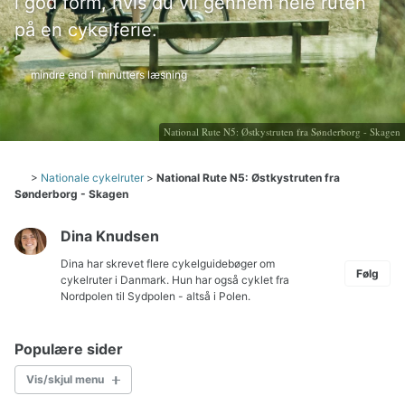
i god form, hvis du vil gennem hele ruten
på en cykelferie.
mindre end 1 minutters læsning
National Rute N5: Østkystruten fra Sønderborg - Skagen
>
Nationale cykelruter
>
National Rute N5: Østkystruten fra
Sønderborg - Skagen
Dina Knudsen
Dina har skrevet flere cykelguidebøger om
Følg
cykelruter i Danmark. Hun har også cyklet fra
Nordpolen til Sydpolen - altså i Polen.
Populære sider
Vis/skjul menu