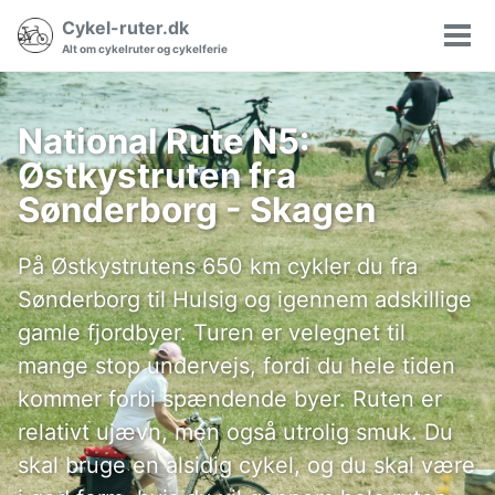
Gå
Gå
Gå
Cykel-ruter.dk
Søgning
til
til
til
Vis/
Alt om cykelruter og cykelferie
til/fra
hovedmenuen
indholdet
sidefoden
men
National Rute N5:
Østkystruten fra
Sønderborg - Skagen
På Østkystrutens 650 km cykler du fra
Sønderborg til Hulsig og igennem adskillige
gamle fjordbyer. Turen er velegnet til
mange stop undervejs, fordi du hele tiden
kommer forbi spændende byer. Ruten er
relativt ujævn, men også utrolig smuk. Du
skal bruge en alsidig cykel, og du skal være