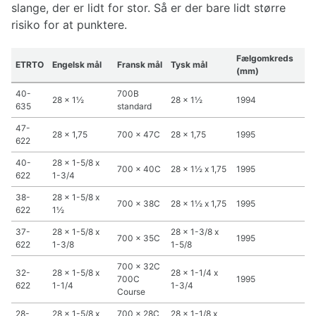
slange, der er lidt for stor. Så er der bare lidt større
risiko for at punktere.
Fælgomkreds
ETRTO
Engelsk mål
Fransk mål
Tysk mål
(mm)
40-
700B
28 x 1½
28 x 1½
1994
635
standard
47-
28 x 1,75
700 x 47C
28 x 1,75
1995
622
40-
28 x 1-5/8 x
700 x 40C
28 x 1½ x 1,75
1995
622
1-3/4
38-
28 x 1-5/8 x
700 x 38C
28 x 1½ x 1,75
1995
622
1½
37-
28 x 1-5/8 x
28 x 1-3/8 x
700 x 35C
1995
622
1-3/8
1-5/8
700 x 32C
32-
28 x 1-5/8 x
28 x 1-1/4 x
700C
1995
622
1-1/4
1-3/4
Course
28-
28 x 1-5/8 x
700 x 28C
28 x 1-1/8 x