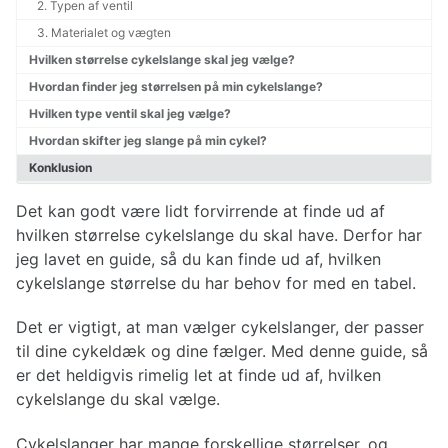
Påklædning til cykelturen
2. Typen af ventil
Reparationer af cykel
3. Materialet og vægten
Hvilken størrelse cykelslange skal jeg vælge?
Hvordan finder jeg størrelsen på min cykelslange?
Cykelruter Danmark
Hvilken type ventil skal jeg vælge?
Nationale cykelruter
Regionale cykelruter
Hvordan skifter jeg slange på min cykel?
Cykelruter København
Konklusion
Cykelruter Århus
Cykelruter Vestjylland
Det kan godt være lidt forvirrende at finde ud af
Cykelruter Østjylland
hvilken størrelse cykelslange du skal have. Derfor har
Cykelruter Bornholm
jeg lavet en guide, så du kan finde ud af, hvilken
Cykelruter Fyn
cykelslange størrelse du har behov for med en tabel.
Banestier
Det er vigtigt, at man vælger cykelslanger, der passer
til dine cykeldæk og dine fælger. Med denne guide, så
er det heldigvis rimelig let at finde ud af, hvilken
cykelslange du skal vælge.
Cykelslanger har mange forskellige størrelser, og