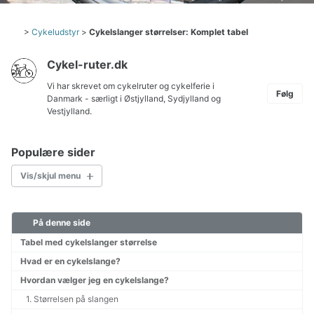
>
Cykeludstyr
>
Cykelslanger størrelser: Komplet tabel
Cykel-ruter.dk
Vi har skrevet om cykelruter og cykelferie i
Følg
Danmark - særligt i Østjylland, Sydjylland og
Vestjylland.
Populære sider
Vis/skjul menu
På denne side
Cykelkort Danmark
Børn på cykeltur
Tabel med cykelslanger størrelse
Hvordan pakkes cyklen?
Hvad er en cykelslange?
Pakkeliste til cykeltur
Hvordan vælger jeg en cykelslange?
Planlægning af cykelturen
1. Størrelsen på slangen
Valg af cykel