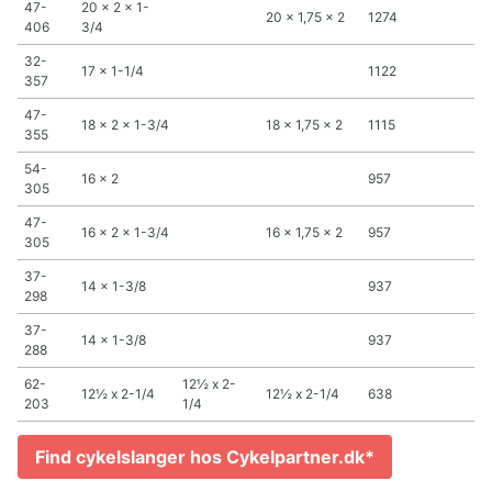
47-
20 x 2 x 1-
20 x 1,75 x 2
1274
406
3/4
32-
17 x 1-1/4
1122
357
47-
18 x 2 x 1-3/4
18 x 1,75 x 2
1115
355
54-
16 x 2
957
305
47-
16 x 2 x 1-3/4
16 x 1,75 x 2
957
305
37-
14 x 1-3/8
937
298
37-
14 x 1-3/8
937
288
62-
12½ x 2-
12½ x 2-1/4
12½ x 2-1/4
638
203
1/4
Find cykelslanger hos Cykelpartner.dk