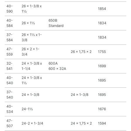
40-
26 x 1-3/8 x
1854
590
1½
40-
650B
26 x 1½
1834
584
Standard
37-
26 x 1½ x 1-
1834
584
3/8
47-
26 x 2 x 1-
26 x 1,75 x 2
1755
559
3/4
32-
24 x 1-3/8 x
600A
1699
541
1-1/4
600 x 32A
40-
24 x 1-3/8 x
1695
540
1½
37-
24 x 1-3/8
24 x 1-3/8
1695
540
40-
24-1½
1676
534
47-
24-2 x 1-3/4
24 x 1,75 x 2
1594
507