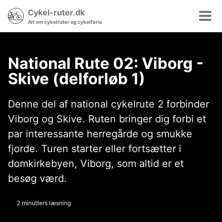
Gå
Gå
Gå
Cykel-ruter.dk
Søgning
til
til
til
Vis/
Alt om cykelruter og cykelferie
til/fra
hovedmenuen
indholdet
sidefoden
men
National Rute 02: Viborg -
Skive (delforløb 1)
Denne del af national cykelrute 2 forbinder
Viborg og Skive. Ruten bringer dig forbi et
par interessante herregårde og smukke
fjorde. Turen starter eller fortsætter i
domkirkebyen, Viborg, som altid er et
besøg værd.
2 minutters læsning