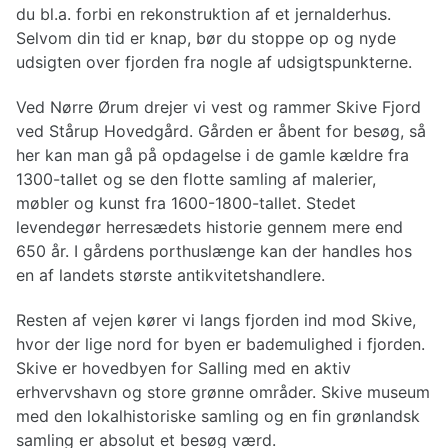
du bl.a. forbi en rekonstruktion af et jernalderhus.
Selvom din tid er knap, bør du stoppe op og nyde
udsigten over fjorden fra nogle af udsigtspunkterne.
Ved Nørre Ørum drejer vi vest og rammer Skive Fjord
ved Stårup Hovedgård. Gården er åbent for besøg, så
her kan man gå på opdagelse i de gamle kældre fra
1300-tallet og se den flotte samling af malerier,
møbler og kunst fra 1600-1800-tallet. Stedet
levendegør herresædets historie gennem mere end
650 år. I gårdens porthuslænge kan der handles hos
en af landets største antikvitetshandlere.
Resten af vejen kører vi langs fjorden ind mod Skive,
hvor der lige nord for byen er bademulighed i fjorden.
Skive er hovedbyen for Salling med en aktiv
erhvervshavn og store grønne områder. Skive museum
med den lokalhistoriske samling og en fin grønlandsk
samling er absolut et besøg værd.