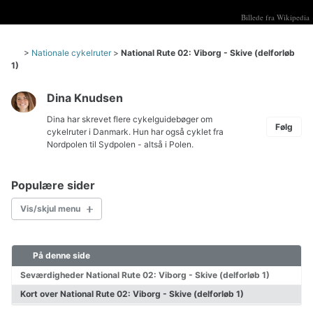
Billede fra Wikipedia
>
Nationale cykelruter
>
National Rute 02: Viborg - Skive (delforløb
1)
Dina Knudsen
Dina har skrevet flere cykelguidebøger om
Følg
cykelruter i Danmark. Hun har også cyklet fra
Nordpolen til Sydpolen - altså i Polen.
Populære sider
Vis/skjul menu
På denne side
Cykelkort Danmark
Børn på cykeltur
Seværdigheder National Rute 02: Viborg - Skive (delforløb 1)
Hvordan pakkes cyklen?
Kort over National Rute 02: Viborg - Skive (delforløb 1)
Pakkeliste til cykeltur