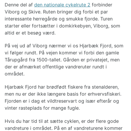
Planlægning af cykelturen
Denne del af
den nationale cykelrute 2
forbinder
Valg af cykel
Viborg og Skive. Ruten bringer dig forbi et par
Påklædning til cykelturen
interessante herregårde og smukke fjorde. Turen
Reparationer af cykel
starter eller fortsætter i domkirkebyen, Viborg, som
altid er et besøg værd.
Cykelruter Danmark
På vej ud af Viborg nærmer vi os Hjarbæk Fjord, som
Nationale cykelruter
vi følger rundt. På vejen kommer vi forbi den gamle
Regionale cykelruter
Tårupgård fra 1500-tallet. Gården er privatejet, men
Cykelruter København
der er afmærket offentlige vandreruter rundt i
Cykelruter Århus
området.
Cykelruter Vestjylland
Cykelruter Østjylland
Cykelruter Bornholm
Hjarbæk Fjord har brødfødt fiskere fra stenalderen,
Cykelruter Fyn
men nu er der ikke længere basis for erhvervsfiskeri.
Banestier
Fjorden er i dag et vildtreservart og især efterår og
vinter rasteplads for mange fugle.
Hvis du har tid til at sætte cyklen, er der flere gode
vandreture i området. På en af vandreturene kommer