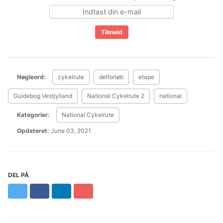
Nøgleord:
cykelrute
delforløb
etape
Guidebog Vestjylland
National Cykelrute 2
national
Kategorier:
National Cykelrute
Opdateret:
June 03, 2021
DEL PÅ
Twitter
Facebook
LinkedIn
Pinterest